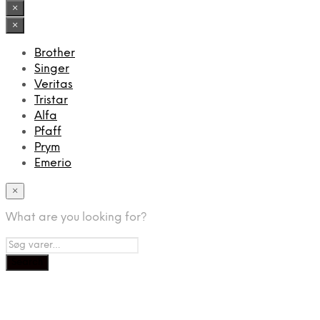
var:
er:
×
269,00 kr..
268,95 kr..
×
Brother
Singer
Veritas
Tristar
Alfa
Pfaff
Prym
Emerio
×
What are you looking for?