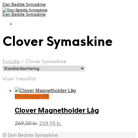
Den Bedste Symaskine
Den Bedste Symaskine
Clover Symaskine
Forside
/
Clover Symaskine
Viser 1 resultat
På Udsalg! 0%
Clover Magnetholder Låg
Den
Den
269,00
kr.
268,95
kr.
oprindelige
aktuelle
© Den Bedste Symaskine
pris
pris