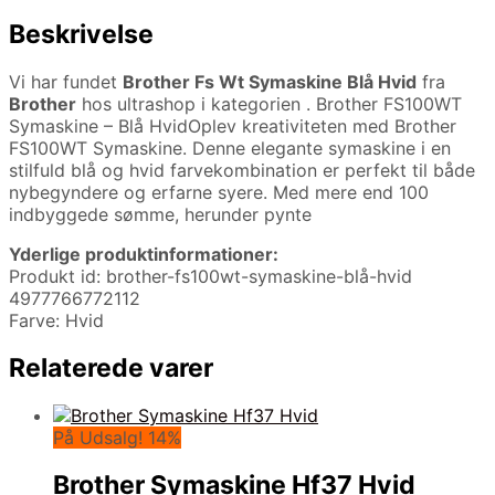
Beskrivelse
Vi har fundet
Brother Fs Wt Symaskine Blå Hvid
fra
Brother
hos ultrashop i kategorien
. Brother FS100WT
Symaskine – Blå HvidOplev kreativiteten med Brother
FS100WT Symaskine. Denne elegante symaskine i en
stilfuld blå og hvid farvekombination er perfekt til både
nybegyndere og erfarne syere. Med mere end 100
indbyggede sømme, herunder pynte
Yderlige produktinformationer:
Produkt id: brother-fs100wt-symaskine-blå-hvid
4977766772112
Farve: Hvid
Relaterede varer
På Udsalg! 14%
Brother Symaskine Hf37 Hvid