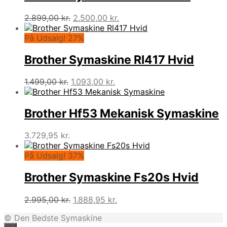
Den
Den
2.899,00
kr.
2.500,00
kr.
oprindelige
aktuelle
pris
pris
På Udsalg! 27%
var:
er:
2.899,00 kr..
2.500,00 kr..
Brother Symaskine Rl417 Hvid
Den
Den
1.499,00
kr.
1.093,00
kr.
oprindelige
aktuelle
pris
pris
var:
er:
Brother Hf53 Mekanisk Symaskine
1.499,00 kr..
1.093,00 kr..
3.729,95
kr.
På Udsalg! 37%
Brother Symaskine Fs20s Hvid
Den
Den
2.995,00
kr.
1.888,95
kr.
oprindelige
aktuelle
© Den Bedste Symaskine
pris
pris