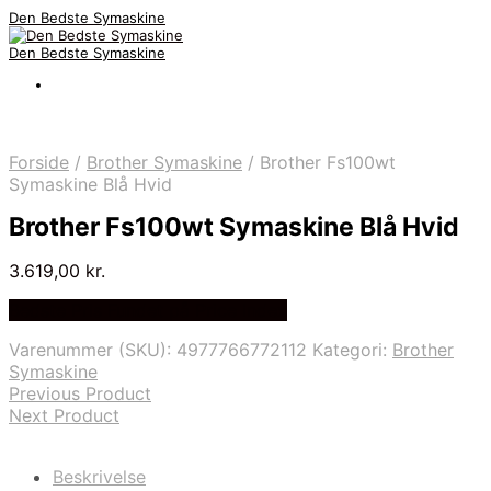
Den Bedste Symaskine
Den Bedste Symaskine
Forside
/
Brother Symaskine
/
Brother Fs100wt
Symaskine Blå Hvid
Brother Fs100wt Symaskine Blå Hvid
3.619,00
kr.
Bedste Pris Fundet på Price Index
Varenummer (SKU):
4977766772112
Kategori:
Brother
Symaskine
Previous Product
Next Product
Beskrivelse