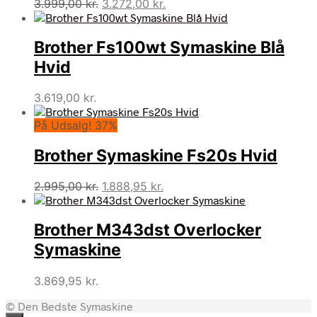
Den
Den
3.999,00
kr.
3.272,00
kr.
oprindelige
aktuelle
pris
pris
Brother Fs100wt Symaskine Blå
var:
er:
3.999,00 kr..
3.272,00 kr..
Hvid
3.619,00
kr.
På Udsalg! 37%
Brother Symaskine Fs20s Hvid
Den
Den
2.995,00
kr.
1.888,95
kr.
oprindelige
aktuelle
pris
pris
Brother M343dst Overlocker
var:
er:
2.995,00 kr..
1.888,95 kr..
Symaskine
3.869,95
kr.
© Den Bedste Symaskine