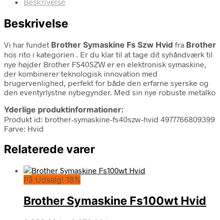
Beskrivelse
Beskrivelse
Vi har fundet
Brother Symaskine Fs Szw Hvid
fra
Brother
hos rito i kategorien
. Er du klar til at tage dit syhåndværk til
nye højder Brother FS40SZW er en elektronisk symaskine,
der kombinerer teknologisk innovation med
brugervenlighed, perfekt for både den erfarne syerske og
den eventyrlystne nybegynder. Med sin nye robuste metalko
Yderlige produktinformationer:
Produkt id: brother-symaskine-fs40szw-hvid 4977766809399
Farve: Hvid
Relaterede varer
På Udsalg! 18%
Brother Symaskine Fs100wt Hvid