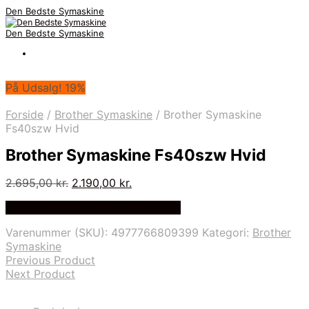
Den Bedste Symaskine
Den Bedste Symaskine
På Udsalg! 19%
Forside
/
Brother Symaskine
/
Brother Symaskine
Fs40szw Hvid
Brother Symaskine Fs40szw Hvid
Den
Den
2.695,00
kr.
2.190,00
kr.
oprindelige
aktuelle
Bedste Pris Fundet på Price Index
pris
pris
var:
er:
Varenummer (SKU):
4977766809399
Kategori:
Brother
2.695,00 kr..
2.190,00 kr..
Symaskine
Previous Product
Next Product