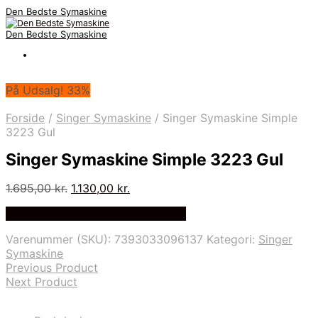
Den Bedste Symaskine
Den Bedste Symaskine
På Udsalg! 33%
Forside
/
Singer Symaskine
/
Singer Symaskine Simple
3223 Gul
Singer Symaskine Simple 3223 Gul
Den
Den
1.695,00
kr.
1.130,00
kr.
oprindelige
aktuelle
Bedste Pris Fundet på Price Index
pris
pris
var:
er:
Varenummer (SKU):
7393033096137
Kategori:
Singer
1.695,00 kr..
1.130,00 kr..
Symaskine
Previous Product
Next Product