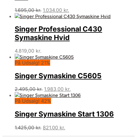
Den
Den
1.695,00
kr.
1.034,00
kr.
oprindelige
aktuelle
pris
pris
Singer Professional C430
var:
er:
1.695,00 kr..
1.034,00 kr..
Symaskine Hvid
4.819,00
kr.
På Udsalg! 21%
Singer Symaskine C5605
Den
Den
2.495,00
kr.
1.983,00
kr.
oprindelige
aktuelle
På Udsalg! 42%
pris
pris
var:
er:
Singer Symaskine Start 1306
2.495,00 kr..
1.983,00 kr..
Den
Den
1.425,00
kr.
821,00
kr.
oprindelige
aktuelle