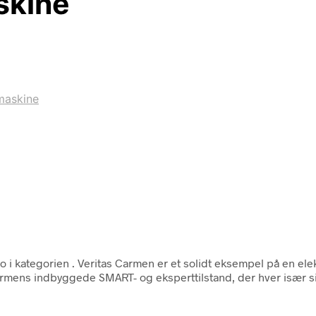
skine
maskine
to i kategorien
. Veritas Carmen er et solidt eksempel på en elek
rmens indbyggede SMART- og eksperttilstand, der hver især si