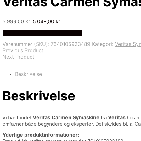
Veritas Carmen Syma
Den
Den
5.999,00
kr.
5.048,00
kr.
oprindelige
aktuelle
Bedste Pris Fundet på Price Index
pris
pris
var:
er:
Varenummer (SKU):
7640105923489
Kategori:
Veritas Sy
5.999,00 kr..
5.048,00 kr..
Previous Product
Next Product
Beskrivelse
Beskrivelse
Vi har fundet
Veritas Carmen Symaskine
fra
Veritas
hos ri
omfavner både begyndere og eksperter. Det skyldes bl. a. Ca
Yderlige produktinformationer:
Produkt id: veritas-carmen-symaskine 7640105923489