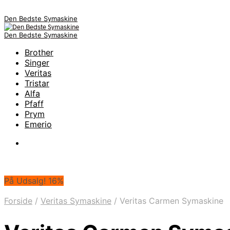
Den Bedste Symaskine
Den Bedste Symaskine
Brother
Singer
Veritas
Tristar
Alfa
Pfaff
Prym
Emerio
På Udsalg! 16%
Forside
/
Veritas Symaskine
/
Veritas Carmen Symaskine