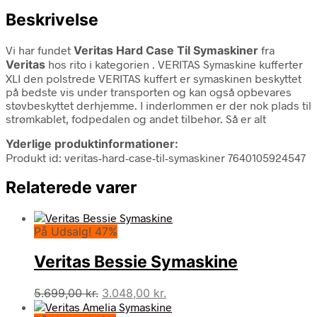
Beskrivelse
Vi har fundet
Veritas Hard Case Til Symaskiner
fra
Veritas
hos rito i kategorien
. VERITAS Symaskine kufferter
XLI den polstrede VERITAS kuffert er symaskinen beskyttet
på bedste vis under transporten og kan også opbevares
støvbeskyttet derhjemme. I inderlommen er der nok plads til
strømkablet, fodpedalen og andet tilbehør. Så er alt
Yderlige produktinformationer:
Produkt id: veritas-hard-case-til-symaskiner 7640105924547
Relaterede varer
På Udsalg! 47%
Veritas Bessie Symaskine
Den
Den
5.699,00
kr.
3.048,00
kr.
oprindelige
aktuelle