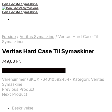
Den Bedste Symaskine
Den Bedste Symaskine
Forside
/
Veritas Symaskine
/
Veritas Hard Case Til
Symaskiner
Veritas Hard Case Til Symaskiner
749,00
kr.
Bedste Pris Fundet på Price Index
Varenummer (SKU):
7640105924547
Kategori:
Veritas
Symaskine
Previous Product
Next Product
Beskrivelse